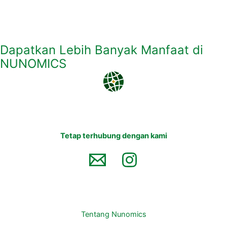
Dapatkan Lebih Banyak Manfaat di
NUNOMICS
Tetap terhubung dengan kami
Tentang Nunomics