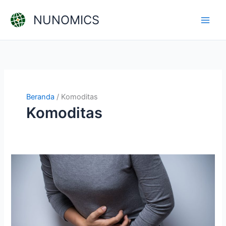
Lewati
NUNOMICS
ke
konten
Beranda
Komoditas
Komoditas
Bukan
Cuma
Manusia,
Emas
Juga
Bisa