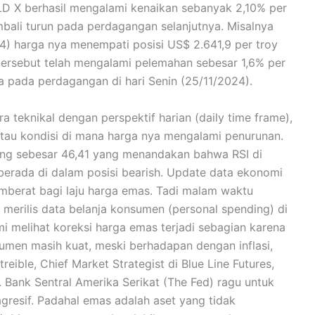
LD X berhasil mengalami kenaikan sebanyak 2,10% per
bali turun pada perdagangan selanjutnya. Misalnya
24) harga nya menempati posisi US$ 2.641,9 per troy
tersebut telah mengalami pelemahan sebesar 1,6% per
ya pada perdagangan di hari Senin (25/11/2024).
 teknikal dengan perspektif harian (daily time frame),
atau kondisi di mana harga nya mengalami penurunan.
 yang sebesar 46,41 yang menandakan bahwa RSI di
erada di dalam posisi bearish. Update data ekonomi
emberat bagi laju harga emas. Tadi malam waktu
 merilis data belanja konsumen (personal spending) di
i melihat koreksi harga emas terjadi sebagian karena
umen masih kuat, meski berhadapan dengan inflasi,
reible, Chief Market Strategist di Blue Line Futures,
Bank Sentral Amerika Serikat (The Fed) ragu untuk
resif. Padahal emas adalah aset yang tidak