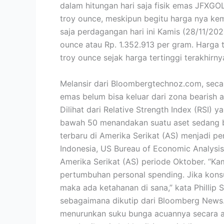
dalam hitungan hari saja fisik emas JFXGO
troy ounce, meskipun begitu harga nya kem
saja perdagangan hari ini Kamis (28/11/20
ounce atau Rp. 1.352.913 per gram. Harga 
troy ounce sejak harga tertinggi terakhirn
Melansir dari Bloombergtechnoz.com, secara
emas belum bisa keluar dari zona bearish 
Dilihat dari Relative Strength Index (RSI)
bawah 50 menandakan suatu aset sedang b
terbaru di Amerika Serikat (AS) menjadi p
Indonesia, US Bureau of Economic Analysis
Amerika Serikat (AS) periode Oktober. “Kam
pertumbuhan personal spending. Jika kons
maka ada ketahanan di sana,” kata Phillip St
sebagaimana dikutip dari Bloomberg News. 
menurunkan suku bunga acuannya secara ag