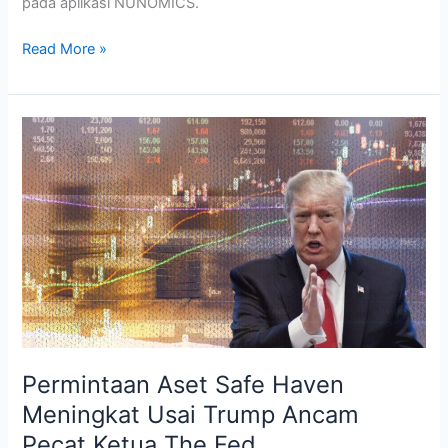
pada aplikasi NUNOMICS.
Read More »
Permintaan
Aset
Safe
Haven
Meningkat
Usai
Trump
Ancam
Pecat
Ketua
The
Permintaan Aset Safe Haven
Fed
Meningkat Usai Trump Ancam
Pecat Ketua The Fed