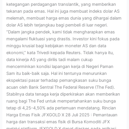
ketegangan perdagangan translantik, yang memberikan
tekanan pada emas. Hal ini juga membuat indeks dolar AS
melemah, membuat harga emas dunia yang dihargai dalam
dolar AS lebih terjangkau bagi pembeli di luar negeri.
“Dalam jangka pendek, kami tidak mengharapkan emas
mengalami fluktuasi yang drastis. Investor kini fokus pada
minggu krusial bagi kebijakan moneter AS dan data
ekonomi,” kata Trivedi kepada Reuters. Tidak hanya itu,
data kinerja AS yang dirilis tadi malam cukup
mencerminkan kondisi lapangan kerja di Negeri Paman
Sam itu baik-baik saja. Hal ini tentunya menurunkan
ekspektasi pasar terhadap pemangkasan suku bunga
acuan oleh Bank Sentral The Federal Reserve (The Fed).
Stabilnya data tenaga kerja diperkirakan akan memberikan
ruang bagi The Fed untuk mempertahankan suku bunga
tetap di 4,25-4,50% ada pertemuan mendatang. Rincian
Harga Emas Fisik JFXGOLD X 28 Juli 2025 : Pemantauan
harga dan transaksi emas fisik di Bursa Komoditi JFX
melalui platform JFXGOLD X dapat diaskes pada aplikasi