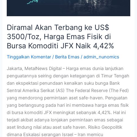
Emas
Fisik
di
Bursa
Diramal Akan Terbang ke US$
Komoditi
3500/Toz, Harga Emas Fisik di
JFX
Bursa Komoditi JFX Naik 4,42%
Naik
4,42%
Tinggalkan Komentar
/
Berita Emas
/
admin_nunomics
Jakarta, MetalNews Digital – Harga emas dunia lanjutkan
penguatannya seiring dengan ketegangan di Timur Tengah
dan ekspektasi penundaan kenaikan suku bunga Bank
Sentral Amerika Serikat (AS) The Federal Reserve (The Fed)
yang mendorong permintaan aset safe-haven. Penguatan
yang berlangsung pada hari ini membawa harga emas fisik
di bursa komoditi JFX meningkat sebanyak 4,42%. Hal ini
terjadi akibat adanya lonjakan permintaan emas sebagai
aset lindung nilai atau aset safe haven. Risiko Geopolitik
dimana Eskalasi serangan Israel – Iran memicu