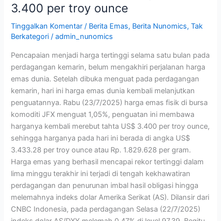
3.400 per troy ounce
troy
ounce
Tinggalkan Komentar
/
Berita Emas
,
Berita Nunomics
,
Tak
Berkategori
/
admin_nunomics
Pencapaian menjadi harga tertinggi selama satu bulan pada
perdagangan kemarin, belum mengakhiri perjalanan harga
emas dunia. Setelah dibuka menguat pada perdagangan
kemarin, hari ini harga emas dunia kembali melanjutkan
penguatannya. Rabu (23/7/2025) harga emas fisik di bursa
komoditi JFX menguat 1,05%, penguatan ini membawa
harganya kembali merebut tahta US$ 3.400 per troy ounce,
sehingga harganya pada hari ini berada di angka US$
3.433.28 per troy ounce atau Rp. 1.829.628 per gram.
Harga emas yang berhasil mencapai rekor tertinggi dalam
lima minggu terakhir ini terjadi di tengah kekhawatiran
perdagangan dan penurunan imbal hasil obligasi hingga
melemahnya indeks dolar Amerika Serikat (AS). Dilansir dari
CNBC Indonesia, pada perdagangan Selasa (22/7/2025)
indeks dolar AS/DXY melemah 0,47% di level 97,39. Begitu