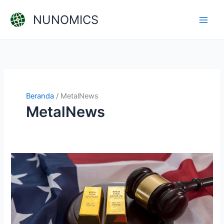
Lewati
NUNOMICS
ke
konten
Beranda
MetalNews
MetalNews
Pergerakan
Harganya
Terbatas,
Kemana
Arah
Emas