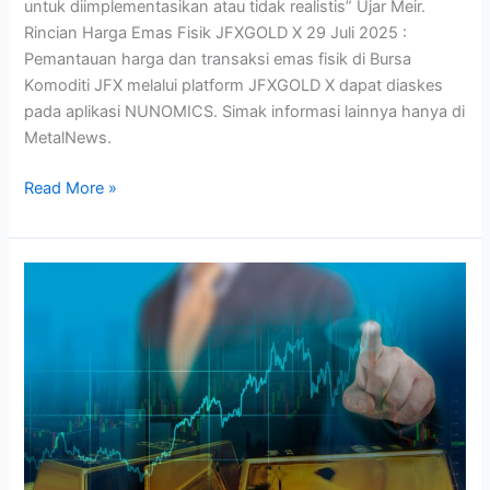
untuk diimplementasikan atau tidak realistis” Ujar Meir.
Rincian Harga Emas Fisik JFXGOLD X 29 Juli 2025 :
Pemantauan harga dan transaksi emas fisik di Bursa
Komoditi JFX melalui platform JFXGOLD X dapat diaskes
pada aplikasi NUNOMICS. Simak informasi lainnya hanya di
MetalNews.
Read More »
Investor
Berlomba
Menyerbu
Aset
Berisiko,
Hari
Ini
Harga
Emas