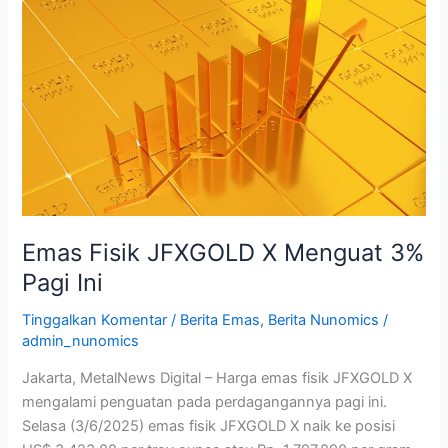
Fisik
JFXGOLD
X
Menguat
3%
Pagi
Ini
Emas Fisik JFXGOLD X Menguat 3%
Pagi Ini
Tinggalkan Komentar
/
Berita Emas
,
Berita Nunomics
/
admin_nunomics
Jakarta, MetalNews Digital – Harga emas fisik JFXGOLD X
mengalami penguatan pada perdagangannya pagi ini.
Selasa (3/6/2025) emas fisik JFXGOLD X naik ke posisi