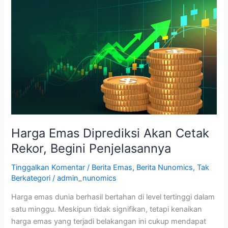
Harga
Emas
Diprediksi
Akan
Cetak
Rekor,
Begini
Penjelasannya
Harga Emas Diprediksi Akan Cetak
Rekor, Begini Penjelasannya
Tinggalkan Komentar
/
Berita Emas
,
Berita Nunomics
,
Tak
Berkategori
/
admin_nunomics
Harga emas dunia berhasil bertahan di level tertinggi dalam
satu minggu. Meskipun tidak signifikan, tetapi kenaikan
harga emas yang terjadi belakangan ini cukup mendapat