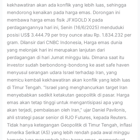
kekhawatiran akan ada konflik yang lebih luas, sehingga
mendorong kenaikan pada harga emas. Dorongan ini
membawa harga emas fisik JFXGOLD X pada
perdagangannya hari ini, Senin (16/6/2025) menduduki
posisi US$ 3.444.79 per troy ounce atau Rp. 1.834.232 per
gram. Dilansir dari CNBC Indonesia, Harga emas dunia
yang melonjak hari ini merupakan lanjutan dari
perdagangan di hari Jumat minggu lalu. Dimana saat itu
investor sudah berbondong-bondong ke aset safe haven
menyusul serangan udara Israel terhadap Iran, yang
memicu kembali kekhawatiran akan konflik yang lebih luas
di Timur Tengah. “Israel yang menghancurkan target Iran
menyebabkan sedikit ketakutan geopolitik di pasar. Harga
emas akan tetap tinggi untuk mengantisipasi apa yang
akan terjadi, pembalasan oleh Iran,” ujar Daniel Pavilonis,
ahli strategi pasar senior di RJO Futures, kepada Reuters.
Tidak hanya ketegangan Geopolitik di Timur Tengah, inflasi
Amerika Serikat (AS) yang lebih rendah pada awal minggu
kemarin juga menambah kilau harga emas, memperkuat