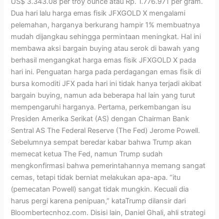
US$ 3.343.08 per troy ounce atau Rp. 1.776.971 per gram.
Dua hari lalu harga emas fisik JFXGOLD X mengalami
pelemahan, harganya berkurang hampir 1% membuatnya
mudah dijangkau sehingga permintaan meningkat. Hal ini
membawa aksi bargain buying atau serok di bawah yang
berhasil mengangkat harga emas fisik JFXGOLD X pada
hari ini. Penguatan harga pada perdagangan emas fisik di
bursa komoditi JFX pada hari ini tidak hanya terjadi akibat
bargain buying, namun ada beberapa hal lain yang turut
mempengaruhi harganya. Pertama, perkembangan isu
Presiden Amerika Serikat (AS) dengan Chairman Bank
Sentral AS The Federal Reserve (The Fed) Jerome Powell.
Sebelumnya sempat beredar kabar bahwa Trump akan
memecat ketua The Fed, namun Trump sudah
mengkonfirmasi bahwa pemerintahannya memang sangat
cemas, tetapi tidak berniat melakukan apa-apa. “itu
(pemecatan Powell) sangat tidak mungkin. Kecuali dia
harus pergi karena penipuan,” kataTrump dilansir dari
Bloombertecnhoz.com. Disisi lain, Daniel Ghali, ahli strategi