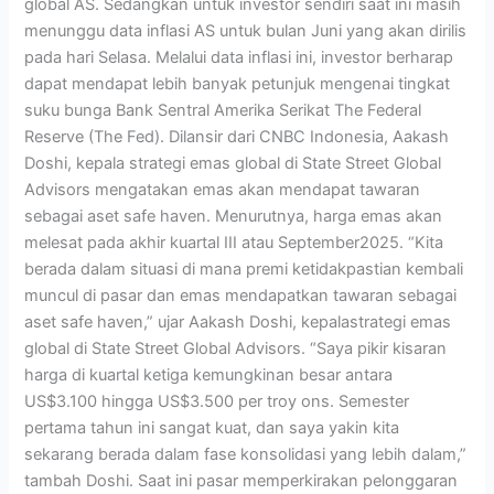
global AS. Sedangkan untuk investor sendiri saat ini masih
menunggu data inflasi AS untuk bulan Juni yang akan dirilis
pada hari Selasa. Melalui data inflasi ini, investor berharap
dapat mendapat lebih banyak petunjuk mengenai tingkat
suku bunga Bank Sentral Amerika Serikat The Federal
Reserve (The Fed). Dilansir dari CNBC Indonesia, Aakash
Doshi, kepala strategi emas global di State Street Global
Advisors mengatakan emas akan mendapat tawaran
sebagai aset safe haven. Menurutnya, harga emas akan
melesat pada akhir kuartal III atau September2025. “Kita
berada dalam situasi di mana premi ketidakpastian kembali
muncul di pasar dan emas mendapatkan tawaran sebagai
aset safe haven,” ujar Aakash Doshi, kepalastrategi emas
global di State Street Global Advisors. “Saya pikir kisaran
harga di kuartal ketiga kemungkinan besar antara
US$3.100 hingga US$3.500 per troy ons. Semester
pertama tahun ini sangat kuat, dan saya yakin kita
sekarang berada dalam fase konsolidasi yang lebih dalam,”
tambah Doshi. Saat ini pasar memperkirakan pelonggaran