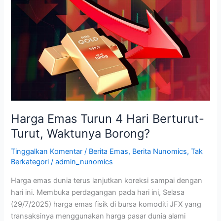
Emas
Turun
4
Hari
Berturut-
Turut,
Waktunya
Borong?
Harga Emas Turun 4 Hari Berturut-
Turut, Waktunya Borong?
Tinggalkan Komentar
/
Berita Emas
,
Berita Nunomics
,
Tak
Berkategori
/
admin_nunomics
Harga emas dunia terus lanjutkan koreksi sampai dengan
hari ini. Membuka perdagangan pada hari ini, Selasa
(29/7/2025) harga emas fisik di bursa komoditi JFX yang
transaksinya menggunakan harga pasar dunia alami