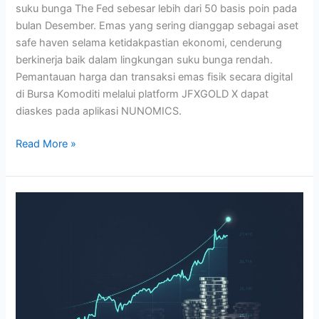
suku bunga The Fed sebesar lebih dari 50 basis poin pada
bulan Desember. Emas yang sering dianggap sebagai aset
safe haven selama ketidakpastian ekonomi, cenderung
berkinerja baik dalam lingkungan suku bunga rendah.
Pemantauan harga dan transaksi emas fisik secara digital
di Bursa Komoditi melalui platform JFXGOLD X dapat
diaskes pada aplikasi NUNOMICS.
Read More »
Diramal
Akan
Terbang
ke
US$
3500/Toz,
Harga