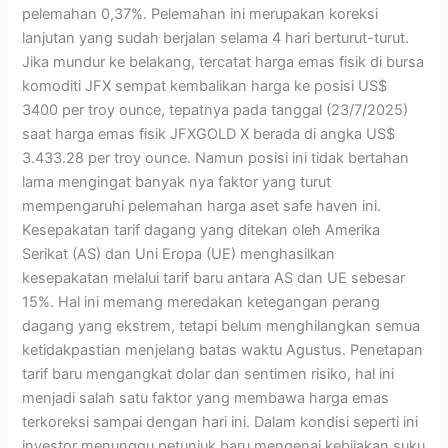
pelemahan 0,37%. Pelemahan ini merupakan koreksi
lanjutan yang sudah berjalan selama 4 hari berturut-turut.
Jika mundur ke belakang, tercatat harga emas fisik di bursa
komoditi JFX sempat kembalikan harga ke posisi US$
3400 per troy ounce, tepatnya pada tanggal (23/7/2025)
saat harga emas fisik JFXGOLD X berada di angka US$
3.433.28 per troy ounce. Namun posisi ini tidak bertahan
lama mengingat banyak nya faktor yang turut
mempengaruhi pelemahan harga aset safe haven ini.
Kesepakatan tarif dagang yang ditekan oleh Amerika
Serikat (AS) dan Uni Eropa (UE) menghasilkan
kesepakatan melalui tarif baru antara AS dan UE sebesar
15%. Hal ini memang meredakan ketegangan perang
dagang yang ekstrem, tetapi belum menghilangkan semua
ketidakpastian menjelang batas waktu Agustus. Penetapan
tarif baru mengangkat dolar dan sentimen risiko, hal ini
menjadi salah satu faktor yang membawa harga emas
terkoreksi sampai dengan hari ini. Dalam kondisi seperti ini
investor menunggu petunjuk baru mengenai kebijakan suku