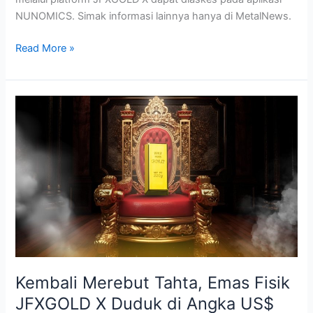
NUNOMICS. Simak informasi lainnya hanya di MetalNews.
Read More »
Kembali
Merebut
Tahta,
Emas
Fisik
JFXGOLD
X
Duduk
di
Angka
US$
Kembali Merebut Tahta, Emas Fisik
3.400
JFXGOLD X Duduk di Angka US$
per